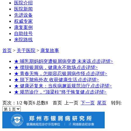
医院介绍
医院新闻
先进设备
权威专家
康复案例
自助挂号
来院路线
首页
>
关于医院
>
康复故事
★ 哺乳期妈妈突遭银屑病突袭 未来该
点击详情>
★ 摆脱银屑病，健康永不散场
点击详情>
★ 青春无悔，怎能容忍银屑病作怪
点击详情>
★ 脱下脓疱外衣 收获健康生活
点击详情>
★ 健康还复来：当疾病邂逅规范治疗
点击详情>
★ 规范诊疗，“顶梁柱”终于恢复健
点击详情>
页次：1/2 每页6 总数8 首页 上一页
下一页
尾页
转到: